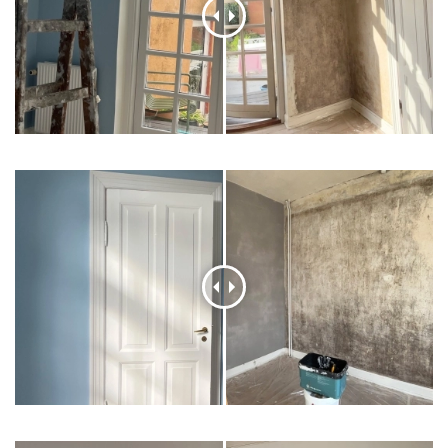
FE 2
FE 1