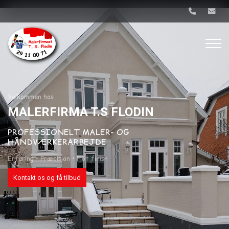
Gå
til
hovedindhold
Velkommen hos
MALERFIRMA T.S FLODIN
PROFESSIONELT MALER- OG
HÅNDVÆRKERARBEJDE
Erfaring • Præcision • Flot finish
Kontakt os og få tilbud